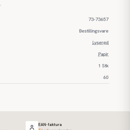
r
73-73657
Bestillingsvare
Lyserød
Papir
1 Stk
60
EAN-faktura