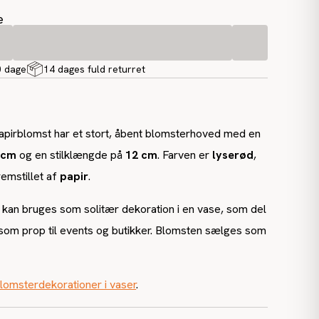
e
0 dage
14 dages fuld returret
apirblomst har et stort, åbent blomsterhoved med en
 cm
og en stilklængde på
12 cm
. Farven er
lyserød
,
emstillet af
papir
.
 kan bruges som solitær dekoration i en vase, som del
 som prop til events og butikker. Blomsten sælges som
lomsterdekorationer i vaser
.