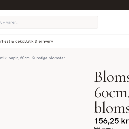
ør
Fest & deko
Butik & erhverv
tilk, papir, 60cm, Kunstige blomster
Blomst
60cm,
bloms
156,25
kr
Inkl. moms.