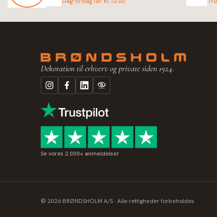
Dag-til-dag før kl 12:00
Tru
Dekoration til erhverv og private siden 1924.
Se vores 2.000+ anmeldelser
©
2026
BRØNDSHOLM A/S · Alle rettigheder forbeholdes