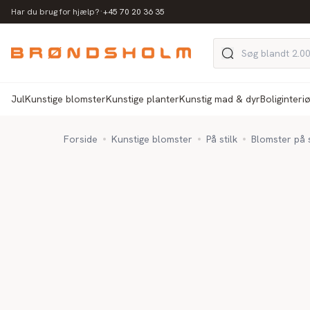
·
Har du brug for hjælp?
+45 70 20 36 35
Jul
Kunstige blomster
Kunstige planter
Kunstig mad & dyr
Boliginteri
Forside
Kunstige blomster
På stilk
Blomster på s