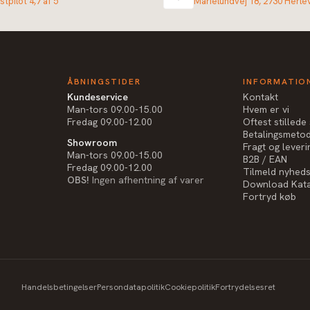
stpilot 4,7 af 5
Marielundvej 18, 2730 Herle
ÅBNINGSTIDER
INFORMATIO
Kundeservice
Kontakt
Man-tors 09.00-15.00
Hvem er vi
Fredag 09.00-12.00
Oftest stilled
Betalingsmeto
Showroom
Fragt og leveri
Man-tors 09.00-15.00
B2B / EAN
Fredag 09.00-12.00
Tilmeld nyhed
OBS!
Ingen afhentning af varer
Download Kat
Fortryd køb
Handelsbetingelser
Persondatapolitik
Cookiepolitik
Fortrydelsesret