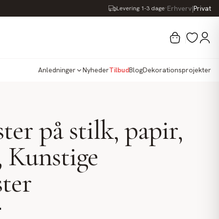
·
Erhverv
|
Privat
Levering 1-3 dage
Anledninger
Nyheder
Tilbud
Blog
Dekorationsprojekter
er på stilk, papir,
 Kunstige
ter
.