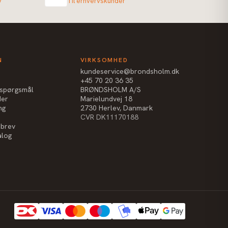
v
Til erhvervskunder
N
VIRKSOMHED
kundeservice@brondsholm.dk
+45 70 20 36 35
e spørgsmål
BRØNDSHOLM A/S
der
Marielundvej 18
ng
2730 Herlev, Danmark
CVR DK11170188
sbrev
alog