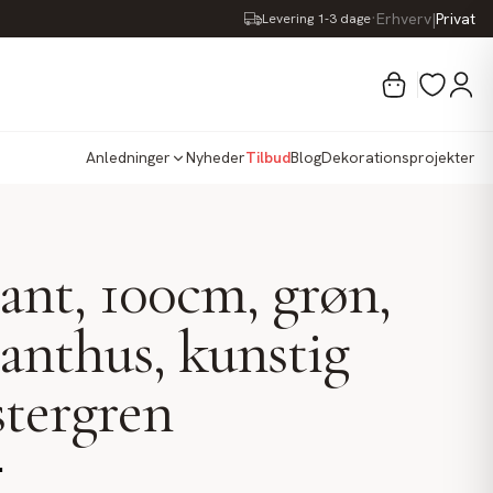
·
Erhverv
|
Privat
Levering 1-3 dage
Anledninger
Nyheder
Tilbud
Blog
Dekorationsprojekter
nt, 100cm, grøn,
nthus, kunstig
tergren
.