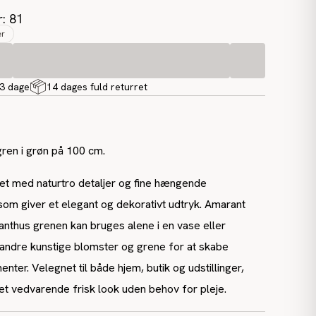
r: 81
er
-3 dage
14 dages fuld returret
ren i grøn på 100 cm.
et med naturtro detaljer og fine hængende
om giver et elegant og dekorativt udtryk. Amarant
nthus grenen kan bruges alene i en vase eller
ndre kunstige blomster og grene for at skabe
ter. Velegnet til både hjem, butik og udstillinger,
t vedvarende frisk look uden behov for pleje.