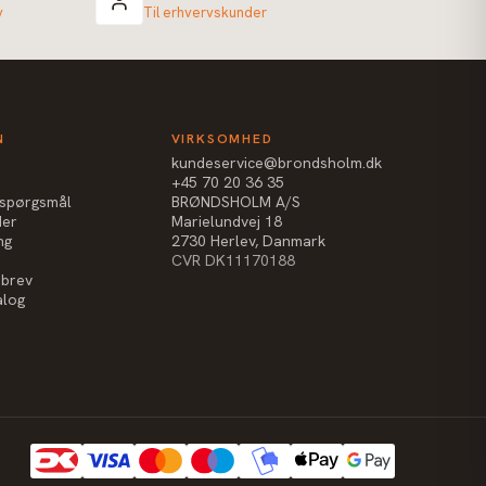
v
Til erhvervskunder
N
VIRKSOMHED
kundeservice@brondsholm.dk
+45 70 20 36 35
e spørgsmål
BRØNDSHOLM A/S
der
Marielundvej 18
ng
2730 Herlev, Danmark
CVR DK11170188
sbrev
alog