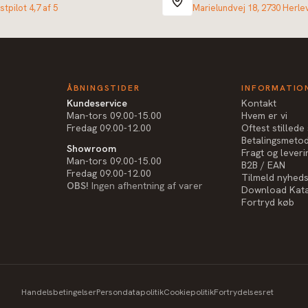
stpilot 4,7 af 5
Marielundvej 18, 2730 Herle
ÅBNINGSTIDER
INFORMATIO
Kundeservice
Kontakt
Man-tors 09.00-15.00
Hvem er vi
Fredag 09.00-12.00
Oftest stilled
Betalingsmeto
Showroom
Fragt og leveri
Man-tors 09.00-15.00
B2B / EAN
Fredag 09.00-12.00
Tilmeld nyhed
OBS!
Ingen afhentning af varer
Download Kat
Fortryd køb
Handelsbetingelser
Persondatapolitik
Cookiepolitik
Fortrydelsesret