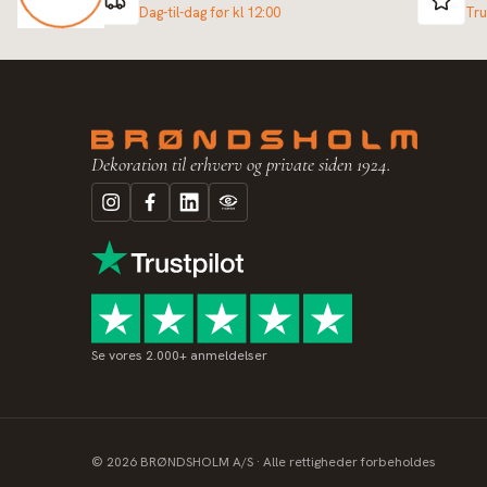
Dag-til-dag før kl 12:00
Tru
Dekoration til erhverv og private siden 1924.
Se vores 2.000+ anmeldelser
©
2026
BRØNDSHOLM A/S · Alle rettigheder forbeholdes