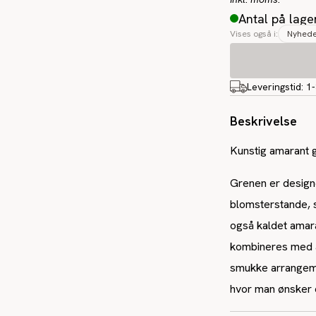
Antal på lage
Vises også i:
Nyhed
Leveringstid:
1
Beskrivelse
Kunstig amarant g
Grenen er design
blomsterstande, s
også kaldet amara
kombineres med a
smukke arrangemen
hvor man ønsker e