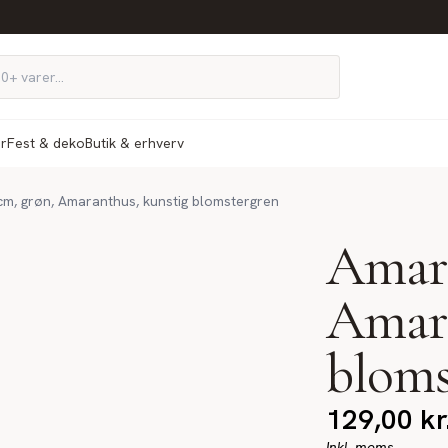
ør
Fest & deko
Butik & erhverv
m, grøn, Amaranthus, kunstig blomstergren
Amara
Amara
bloms
129,00
kr
Inkl. moms.