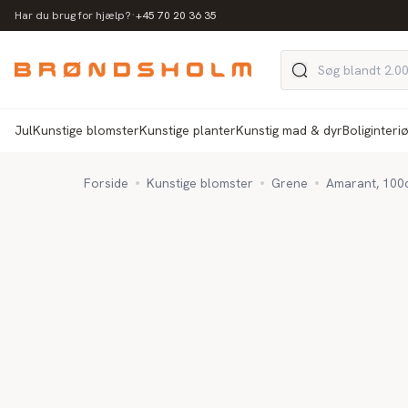
·
Har du brug for hjælp?
+45 70 20 36 35
Jul
Kunstige blomster
Kunstige planter
Kunstig mad & dyr
Boliginteri
Forside
Kunstige blomster
Grene
Amarant, 100c