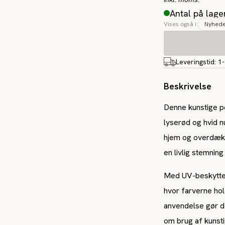
Antal på lage
Vises også i:
Nyhed
Leveringstid:
1
Beskrivelse
Denne kunstige pe
lyserød og hvid n
hjem og overdækk
en livlig stemnin
Med UV-beskyttel
hvor farverne hol
anvendelse gør de
om brug af kunst