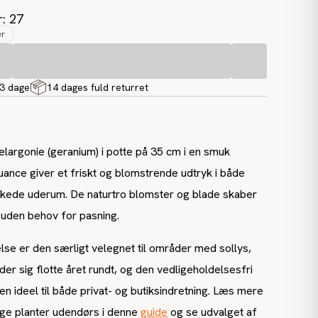
r: 27
er
-3 dage
14 dages fuld returret
largonie (geranium) i potte på 35 cm i en smuk
uance giver et friskt og blomstrende udtryk i både
ede uderum. De naturtro blomster og blade skaber
g uden behov for pasning.
se er den særligt velegnet til områder med sollys,
der sig flotte året rundt, og den vedligeholdelsesfri
n ideel til både privat- og butiksindretning. Læs mere
ige planter udendørs i denne
guide
og se udvalget af