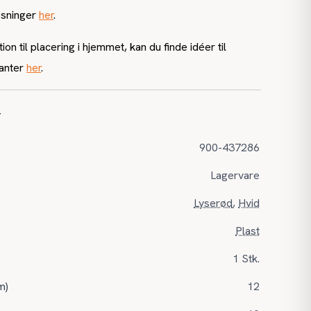
øsninger
her
.
ion til placering i hjemmet, kan du finde idéer til
lanter
her
.
r
900-437286
Lagervare
Lyserød
,
Hvid
Plast
1 Stk.
m)
12