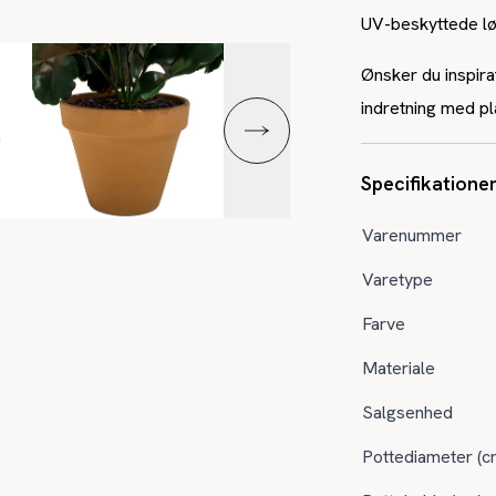
UV-beskyttede l
Ønsker du inspirat
indretning med p
Specifikatione
Varenummer
Varetype
Farve
Materiale
Salgsenhed
Pottediameter (c