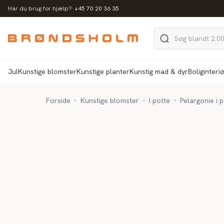
·
Har du brug for hjælp?
+45 70 20 36 35
Jul
Kunstige blomster
Kunstige planter
Kunstig mad & dyr
Boliginteri
Forside
Kunstige blomster
I potte
Pelargonie i 