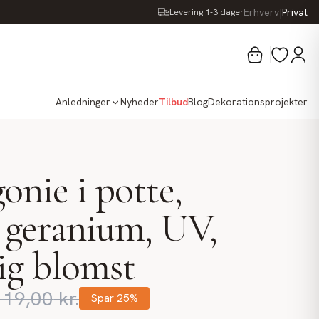
·
Erhverv
|
Privat
Levering 1-3 dage
Anledninger
Nyheder
Tilbud
Blog
Dekorationsprojekter
onie i potte,
 geranium, UV,
ig blomst
119,00
kr.
Spar
25
%