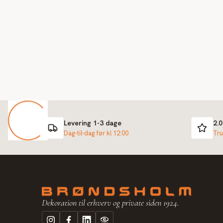
Levering 1-3 dage
2.
Dag-til-dag før kl 12:00
Tru
Dekoration til erhverv og private siden 1924.