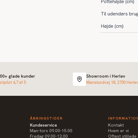
Pottehøjde (cm)
Til udendørs bru
Højde (cm)
000+ glade kunder
Showroom i Herlev
stpilot 4,7 af 5
Marielundvej 18, 2730 Herle
ÅBNINGSTIDER
INFORMATIO
Kundeservice
Kontakt
Man-tors 09.00-15.00
Hvem er vi
Fredag 09.00-12.00
Oftest stilled