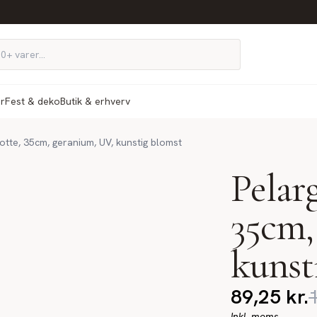
ør
Fest & deko
Butik & erhverv
potte, 35cm, geranium, UV, kunstig blomst
Pelarg
35cm,
kunst
89,25
kr.
Inkl. moms.