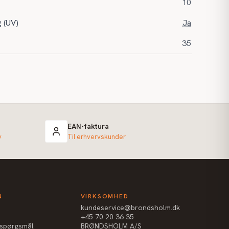
10
g (UV)
Ja
35
EAN-faktura
v
Til erhvervskunder
N
VIRKSOMHED
kundeservice@brondsholm.dk
+45 70 20 36 35
e spørgsmål
BRØNDSHOLM A/S