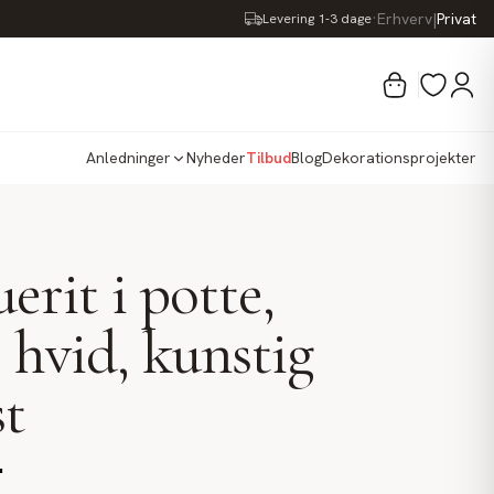
·
Erhverv
|
Privat
Levering 1-3 dage
Anledninger
Nyheder
Tilbud
Blog
Dekorationsprojekter
erit i potte,
 hvid, kunstig
t
.