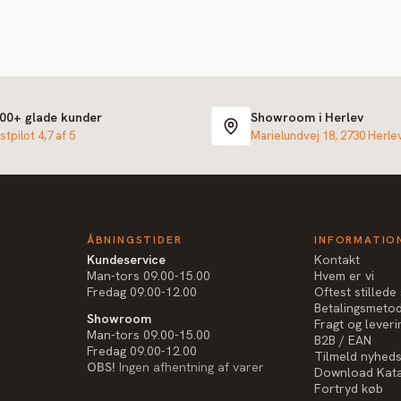
000+ glade kunder
Showroom i Herlev
stpilot 4,7 af 5
Marielundvej 18, 2730 Herle
ÅBNINGSTIDER
INFORMATIO
Kundeservice
Kontakt
Man-tors 09.00-15.00
Hvem er vi
Fredag 09.00-12.00
Oftest stilled
Betalingsmeto
Showroom
Fragt og leveri
Man-tors 09.00-15.00
B2B / EAN
Fredag 09.00-12.00
Tilmeld nyhed
OBS!
Ingen afhentning af varer
Download Kat
Fortryd køb