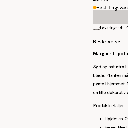
Bestillingsvar
Leveringstid:
1
Beskrivelse
Marguerit i pott
Sød og naturtro k
blade. Planten mål
pynte i hjemmet. 
en lille dekorativ
Produktdetaljer:
Højde: ca. 
Farve: Hvid