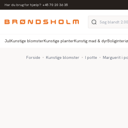
·
Har du brug for hjælp?
+45 70 20 36 35
Jul
Kunstige blomster
Kunstige planter
Kunstig mad & dyr
Boliginteri
Forside
Kunstige blomster
I potte
Marguerit i po