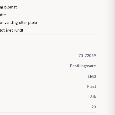
ig blomst
otte
n vanding eller pleje
lot året rundt
r
73-72089
Bestillingsvare
Hvid
Plast
1 Stk
20