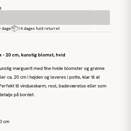
e
0 dage
14 dages fuld returret
e - 20 cm, kunstig blomst, hvid
unstig marguerit med fine hvide blomster og grønne
er ca. 20 cm i højden og leveres i potte, klar til at
Perfekt til vindueskarm, reol, badeværelse eller som
 detalje på bordet.
20 cm