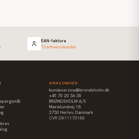
EAN-faktura
v
Til erhvervskunder
N
VIRKSOMHED
kundeservice@brondsholm.dk
+45 70 20 36 35
e spørgsmål
BRØNDSHOLM A/S
der
Marielundvej 18
ng
2730 Herlev, Danmark
CVR DK11170188
sbrev
alog