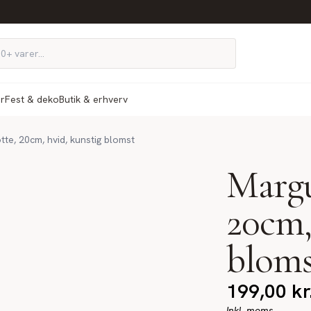
ør
Fest & deko
Butik & erhverv
tte, 20cm, hvid, kunstig blomst
Margu
20cm,
bloms
199,00
kr
Inkl. moms.