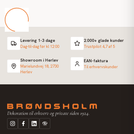
Levering 1-3 dage
2.000+ glade kunder
Dag-til-dag før kl 12:00
Trustpilot 4,7 af 5
Showroom i Herlev
EAN-faktura
Marielundvej 18, 2730
Til erhvervskunder
Herlev
Dekoration til erhverv og private siden 1924.