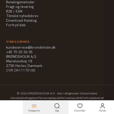
Betalingsmetoder
Fragt og levering
B2B / EAN
Tilmeld nyhedsbrev
Download Katalog
Fortryd køb
VIRKSOMHED
kundeservice@brondsholm.dk
+45 70 20 36 35
BRØNDSHOLM A/S
Marielundvej 18
2730 Herlev, Danmark
CVR DK11170188
©
2026
BRØNDSHOLM A/S · Alle rettigheder forbeholdes
Handelsbetingelser
Persondatapolitik
Cookiepolitik
Fortrydelsesret
Kategorier
Søg
Favoritter
Konto