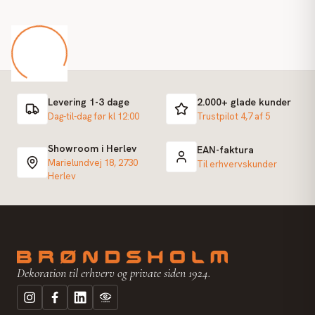
Levering 1-3 dage
2.000+ glade kunder
Dag-til-dag før kl 12:00
Trustpilot 4,7 af 5
Showroom i Herlev
EAN-faktura
Marielundvej 18, 2730
Til erhvervskunder
Herlev
Dekoration til erhverv og private siden 1924.