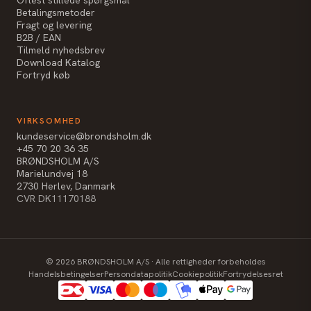
Betalingsmetoder
Fragt og levering
B2B / EAN
Tilmeld nyhedsbrev
Download Katalog
Fortryd køb
VIRKSOMHED
kundeservice@brondsholm.dk
+45 70 20 36 35
BRØNDSHOLM A/S
Marielundvej 18
2730 Herlev, Danmark
CVR DK11170188
©
2026
BRØNDSHOLM A/S · Alle rettigheder forbeholdes
Handelsbetingelser
Persondatapolitik
Cookiepolitik
Fortrydelsesret