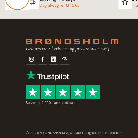
Dag-til-dag før kl 12:00
Tru
Dekoration til erhverv og private siden 1924.
Se vores 2.000+ anmeldelser
©
2026
BRØNDSHOLM A/S · Alle rettigheder forbeholdes