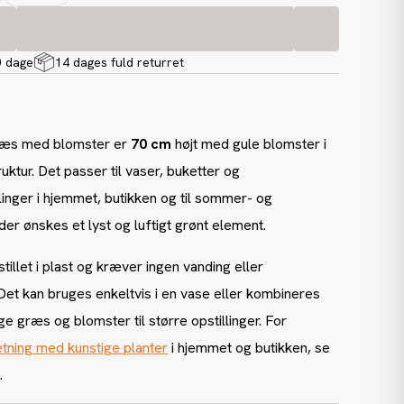
0 dage
14 dages fuld returret
græs med blomster er
70 cm
højt med gule blomster i
truktur. Det passer til vaser, buketter og
linger i hjemmet, butikken og til sommer- og
er ønskes et lyst og luftigt grønt element.
illet i plast og kræver ingen vanding eller
Det kan bruges enkeltvis i en vase eller kombineres
e græs og blomster til større opstillinger. For
etning med kunstige planter
i hjemmet og butikken, se
.