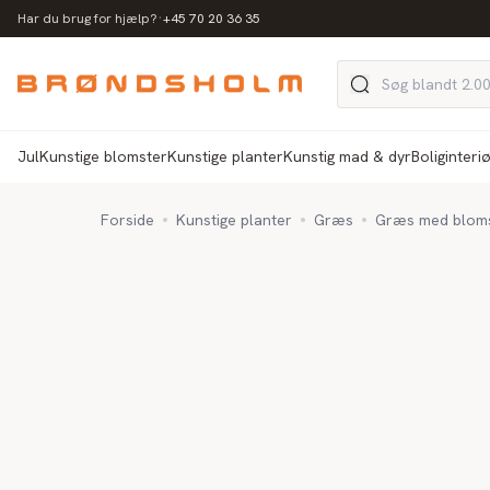
·
Har du brug for hjælp?
+45 70 20 36 35
Jul
Kunstige blomster
Kunstige planter
Kunstig mad & dyr
Boliginteri
Forside
Kunstige planter
Græs
Græs med blomst