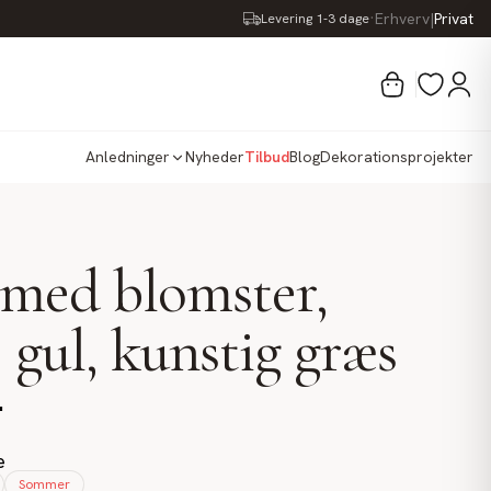
·
Erhverv
|
Privat
Levering 1-3 dage
Anledninger
Nyheder
Tilbud
Blog
Dekorationsprojekter
med blomster,
 gul, kunstig græs
.
e
Sommer