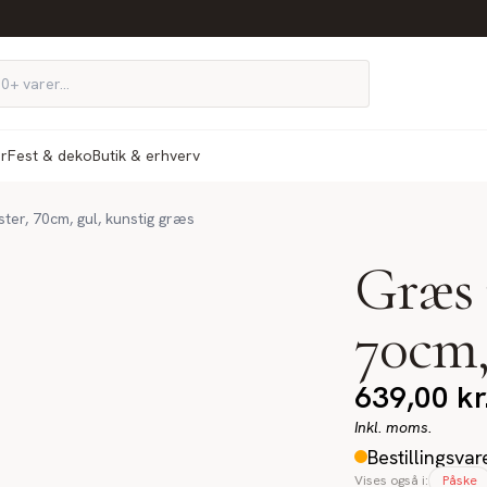
ør
Fest & deko
Butik & erhverv
er, 70cm, gul, kunstig græs
Græs 
70cm,
639,00
kr
Inkl. moms.
Bestillingsvar
Vises også i:
Påske