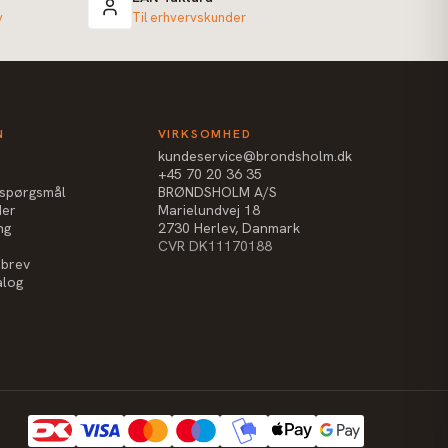
v
Til erhvervskunder
N
VIRKSOMHED
kundeservice@brondsholm.dk
+45 70 20 36 35
e spørgsmål
BRØNDSHOLM A/S
der
Marielundvej 18
ng
2730 Herlev, Danmark
CVR DK11170188
sbrev
alog