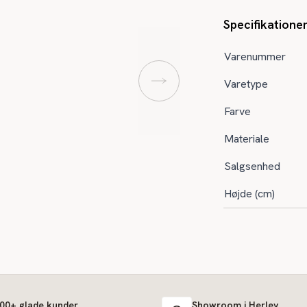
Specifikatione
Varenummer
Varetype
Farve
Materiale
Salgsenhed
Højde (cm)
000+ glade kunder
Showroom i Herlev