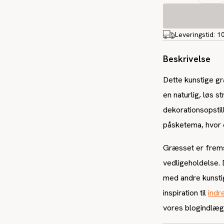
Leveringstid:
1
Beskrivelse
Dette kunstige 
en naturlig, løs s
dekorationsopstil
påsketema, hvor d
Græsset er fremst
vedligeholdelse. 
med andre kunstig
inspiration til
indr
vores blogindlæg