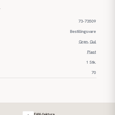
r
73-73509
Bestillingsvare
Grøn
,
Gul
Plast
1 Stk.
70
EAN-faktura