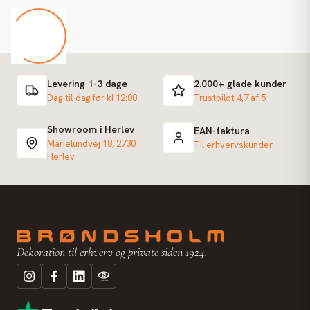
Levering 1-3 dage
2.000+ glade kunder
Dag-til-dag før kl 12:00
Trustpilot 4,7 af 5
Showroom i Herlev
EAN-faktura
Marielundvej 18, 2730
Til erhvervskunder
Herlev
Dekoration til erhverv og private siden 1924.