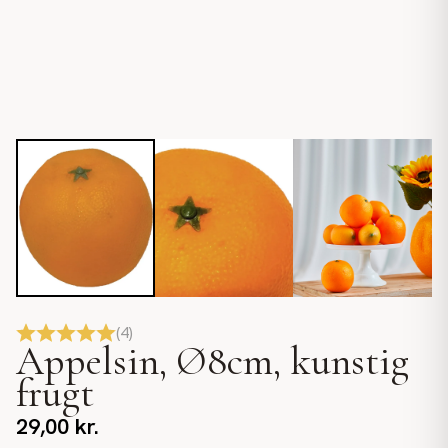
(
4
)
Appelsin, Ø8cm, kunstig
frugt
29,00
kr.