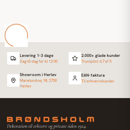
Levering 1-3 dage
2.000+ glade kunder
Dag-til-dag før kl 12:00
Trustpilot 4,7 af 5
Showroom i Herlev
EAN-faktura
Marielundvej 18, 2730
Til erhvervskunder
Herlev
Dekoration til erhverv og private siden 1924.