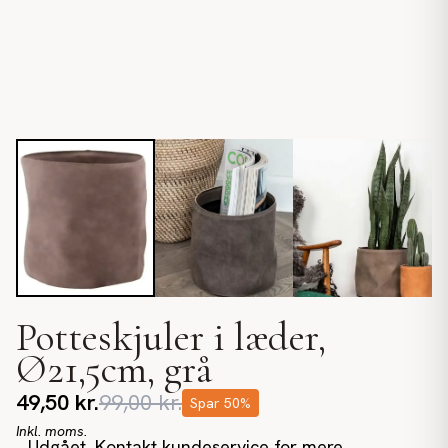
Potteskjuler i læder,
Ø21,5cm, grå
49,50
kr.
99,00
kr.
Spar
50
%
Inkl. moms.
Udgået. Kontakt kundeservice for mere