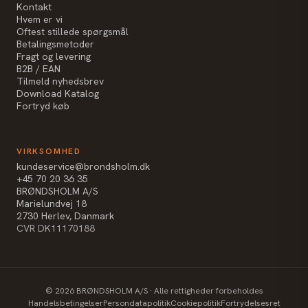
Kontakt
Hvem er vi
Oftest stillede spørgsmål
Betalingsmetoder
Fragt og levering
B2B / EAN
Tilmeld nyhedsbrev
Download Katalog
Fortryd køb
VIRKSOMHED
kundeservice@brondsholm.dk
+45 70 20 36 35
BRØNDSHOLM A/S
Marielundvej 18
2730 Herlev, Danmark
CVR DK11170188
©
2026
BRØNDSHOLM A/S · Alle rettigheder forbeholdes
Handelsbetingelser
Persondatapolitik
Cookiepolitik
Fortrydelsesret