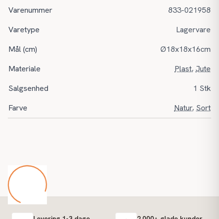
Varenummer
833-021958
Varetype
Lagervare
Mål (cm)
Ø18x18x16cm
Materiale
Plast
,
Jute
Salgsenhed
1 Stk
Farve
Natur
,
Sort
Levering 1-3 dage
2.000+ glade kunder