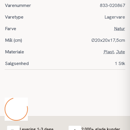
Varenummer
833-020867
Varetype
Lagervare
Farve
Natur
Mål (cm)
Ø20x20x17,5cm
Materiale
Plast
,
Jute
Salgsenhed
1 Stk
Levering 1-3 dage
2.000+ glade kunder