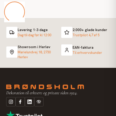
Levering 1-3 dage
2.000+ glade kunder
Dag-til-dag før kl 12:00
Trustpilot 4,7 af 5
Showroom i Herlev
EAN-faktura
Marielundvej 18, 2730
Til erhvervskunder
Herlev
Dekoration til erhverv og private siden 1924.