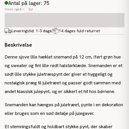
Antal på lager: 75
Vises også i:
Jul
Leveringstid:
1-3 dage
14 dages fuld returret
Beskrivelse
Denne sjove lille hæklet snemand på 12 cm, iført grøn hue
og sweater og fint lille rødt halstørklæde. Snemanden er et
sødt lille stykke juletræspynt der giver et hyggeligt og
nostalgisk præg til juletræet og passer godt sammen med
andet klassisk julepynt, og er sikkert et hit hos børnene.
Snemanden kan hænges på juletræet, pynte i en dekoration
eller bruges som en sød detalje på julegaver.
Et stemningsfuldt og holdbart stykke pynt, der skaber