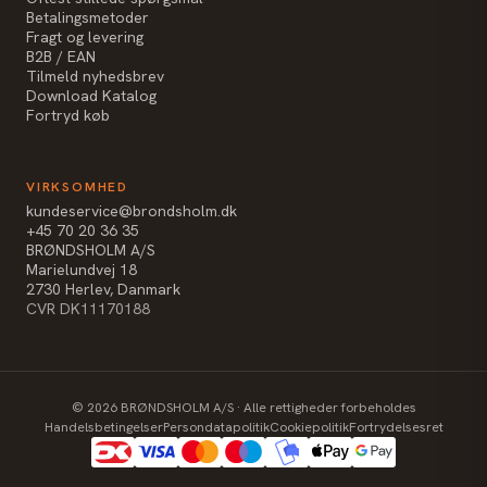
Betalingsmetoder
Fragt og levering
B2B / EAN
Tilmeld nyhedsbrev
Download Katalog
Fortryd køb
VIRKSOMHED
kundeservice@brondsholm.dk
+45 70 20 36 35
BRØNDSHOLM A/S
Marielundvej 18
2730 Herlev, Danmark
CVR DK11170188
©
2026
BRØNDSHOLM A/S · Alle rettigheder forbeholdes
Handelsbetingelser
Persondatapolitik
Cookiepolitik
Fortrydelsesret