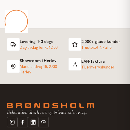
Levering 1-3 dage
2.000+ glade kunder
Dag-til-dag før kl 12:00
Trustpilot 4,7 af 5
Showroom i Herlev
EAN-faktura
Marielundvej 18, 2730
Til erhvervskunder
Herlev
Dekoration til erhverv og private siden 1924.