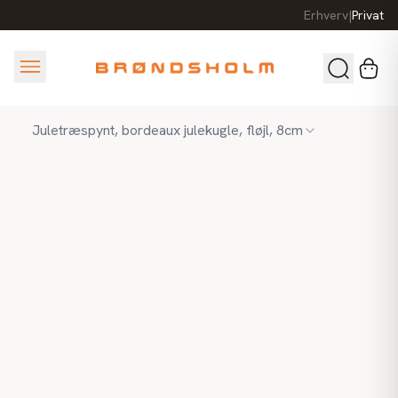
Erhverv
|
Privat
Juletræspynt, bordeaux julekugle, fløjl, 8cm