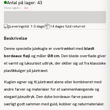
Antal på lager: 43
Vises også i:
Jul
Leveringstid:
1-3 dage
14 dages fuld returret
Beskrivelse
Denne specielle julekugle er overtrækket med
blødt
bordeaux fløjl
og måler
Ø8 cm
. Den bløde overflade giver
et varmt og luksuriøst udtryk, der skiller sig ud fra klassiske
plastikkulger på juletræet.
Kuglen egner sig til juletræet alene eller kombineret med
andre farver og materialer for et sammenhængende og
elegant juleudtryk. Den dybe bordeaux-farve passer
særligt godt sammen med guld, kobber og naturmaterialer.