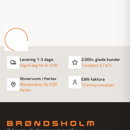
Levering 1-3 dage
2.000+ glade kunder
Dag-til-dag før kl 12:00
Trustpilot 4,7 af 5
Showroom i Herlev
EAN-faktura
Marielundvej 18, 2730
Til erhvervskunder
Herlev
Dekoration til erhverv og private siden 1924.