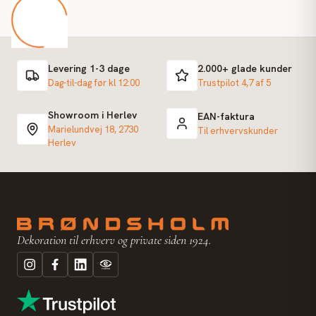
Levering 1-3 dage
2.000+ glade kunder
Dag-til-dag før kl 12:00
Trustpilot 4,7 af 5
Showroom i Herlev
EAN-faktura
Marielundvej 18, 2730
Til erhvervskunder
Herlev
Dekoration til erhverv og private siden 1924.