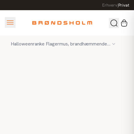
Erhverv
|
Privat
Halloweenranke Flagermus, brandhæmmende papir