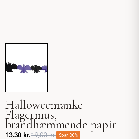
Halloweenranke
Flagermus,
brandhæmmende papir
13,30
kr.
19,00
kr.
Spar
30
%