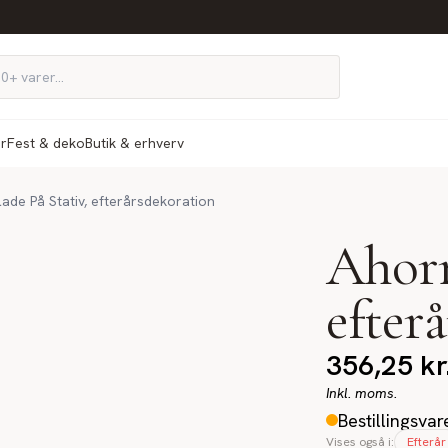
ør
Fest & deko
Butik & erhverv
ade På Stativ, efterårsdekoration
Ahorn
efter
356,25
kr
Inkl. moms.
Bestillingsvar
Vises også i:
Efterår