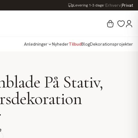
·
Erhverv
|
Privat
Levering 1-3 dage
Anledninger
Nyheder
Tilbud
Blog
Dekorationsprojekter
blade På Stativ,
årsdekoration
.
e