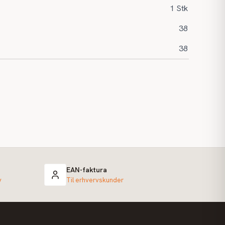
1 Stk
38
38
EAN-faktura
v
Til erhvervskunder