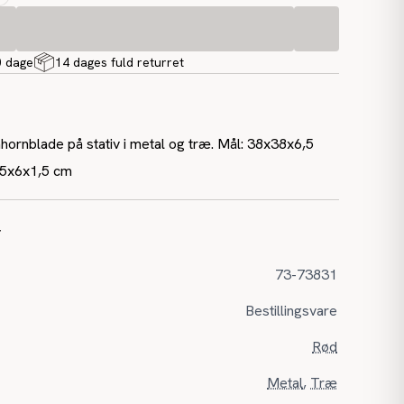
0 dage
14 dages fuld returret
ornblade på stativ i metal og træ. Mål: 38x38x6,5
,5x6x1,5 cm
r
73-73831
Bestillingsvare
Rød
Metal
,
Træ