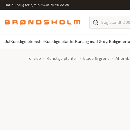
·
Har du brug for hjælp?
+45 70 20 36 35
Jul
Kunstige blomster
Kunstige planter
Kunstig mad & dyr
Boliginteri
Forside
Kunstige planter
Blade & grene
Ahornbl