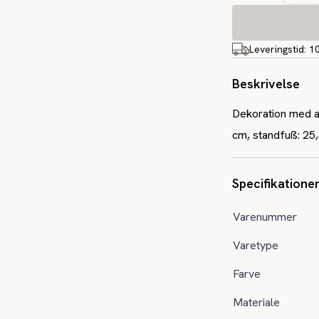
Leveringstid:
1
Beskrivelse
Dekoration med ah
cm, standfuß: 25
Specifikatione
Varenummer
Varetype
Farve
Materiale