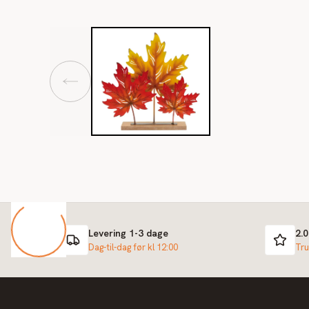
Levering 1-3 dage
2.
Dag-til-dag før kl 12:00
Tru