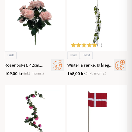
(
1
)
Pink
Hvid
Plast
Rosenbuket, 42cm,
Wisteria ranke, blåregn,
kunstig blomst
156cm, kunstig blomst
109,00 kr.
(inkl. moms.)
168,00 kr.
(inkl. moms.)