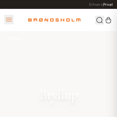
Erhverv
|
Privat
Bryllup
Bryllup