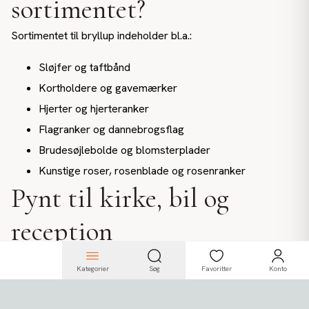
sortimentet?
Sortimentet til bryllup indeholder bl.a.:
Sløjfer og taftbånd
Kortholdere og gavemærker
Hjerter og hjerteranker
Flagranker og dannebrogsflag
Brudesøjlebolde og blomsterplader
Kunstige roser, rosenblade og rosenranker
Pynt til kirke, bil og
reception
Mange ønsker også at pynte kirken, bryllupsbilen og
Kategorier
Søg
Favoritter
Konto
receptionen. Vi tilbyder blomsterplader, rosenranker og
kunstige blomster som kan anvendes til netop disse formål.