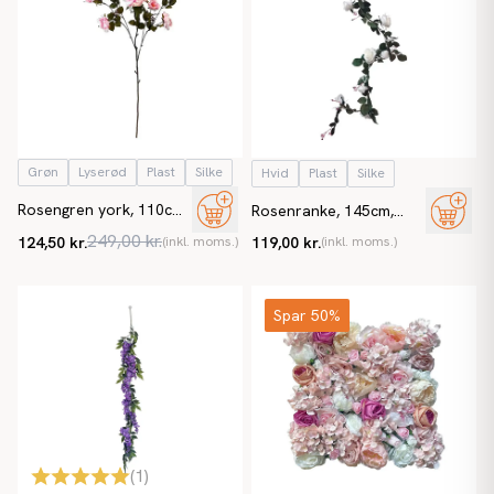
Grøn
Lyserød
Plast
Silke
Hvid
Plast
Silke
Rosengren york, 110cm,
Rosenranke, 145cm,
lyserød, kunstig blomst
hvid, kunstig ranke
249,00 kr.
124,50 kr.
(inkl. moms.)
119,00 kr.
(inkl. moms.)
Spar 50%
(
1
)