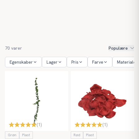
70
varer
Populære
Egenskaber
Lager
Pris
Farve
Materiale
(
1
)
(
1
)
Grøn
Plast
Rød
Plast