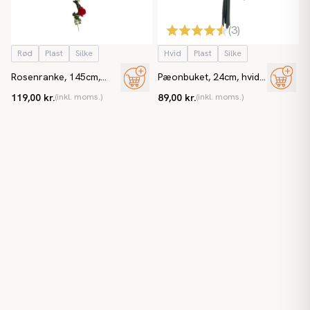
(
3
)
Rød
Plast
Silke
Hvid
Plast
Silke
Rosenranke, 145cm,
Pæonbuket, 24cm, hvid,
rød, kunstig blomst
kunstig blomst
119,00 kr.
(inkl. moms.)
89,00 kr.
(inkl. moms.)