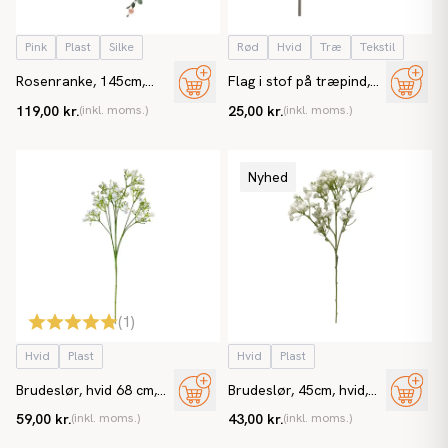
Pink
Plast
Silke
Rød
Hvid
Træ
Tekstil
Rosenranke, 145cm,
Flag i stof på træpind,
pink, kunstig ranke
Dannebrog 19x26cm H
119,00 kr.
(inkl. moms.)
25,00 kr.
(inkl. moms.)
61cm
Nyhed
(
1
)
Hvid
Plast
Hvid
Plast
Brudeslør, hvid 68 cm,
Brudeslør, 45cm, hvid,
kunstig blomst
kunstig blomst
59,00 kr.
(inkl. moms.)
43,00 kr.
(inkl. moms.)