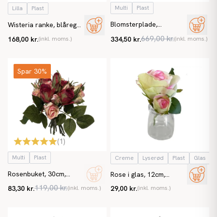
Multi
Plast
Lilla
Plast
Blomsterplade,
Wisteria ranke, blåregn,
50x50cm, Rome, kunstig
156cm, kunstig blomst
669,00 kr.
168,00 kr.
(inkl. moms.)
334,50 kr.
(inkl. moms.)
blomstervæg
Spar 30%
(
1
)
Multi
Plast
Creme
Lyserød
Plast
Glas
Rosenbuket, 30cm,
Rose i glas, 12cm,
kunstig blomst
creme/lyserød, kunstig
119,00 kr.
83,30 kr.
(inkl. moms.)
29,00 kr.
(inkl. moms.)
blomst