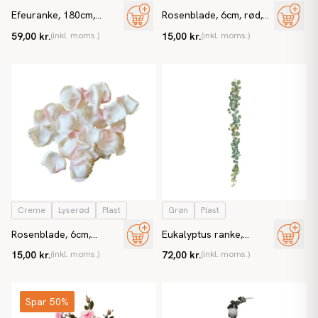
Efeuranke, 180cm,
Rosenblade, 6cm, rød,
kunstig plante
kunstig blad
59,00 kr.
(inkl. moms.)
15,00 kr.
(inkl. moms.)
Creme
Lyserød
Plast
Grøn
Plast
Rosenblade, 6cm,
Eukalyptus ranke,
creme/lyserød, kunstig
180cm, kunstig plante
15,00 kr.
(inkl. moms.)
72,00 kr.
(inkl. moms.)
blad
Spar 50%