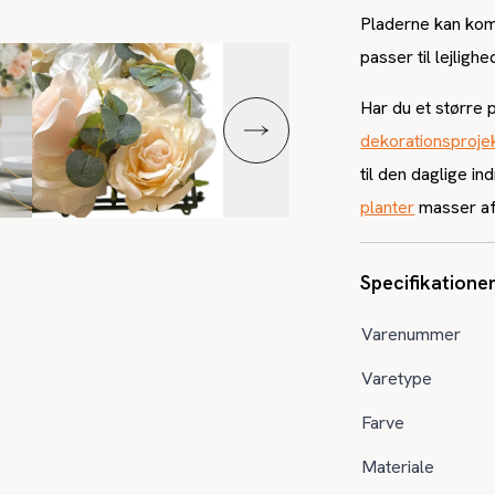
Pladerne kan komb
passer til lejlighe
Har du et større 
dekorationsproje
til den daglige in
planter
masser af 
Specifikatione
Varenummer
Varetype
Farve
Materiale