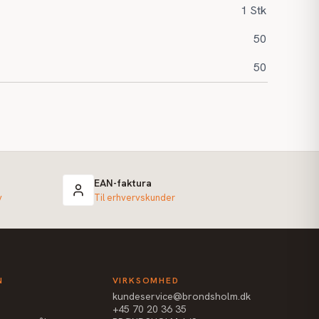
1 Stk
50
50
EAN-faktura
v
Til erhvervskunder
N
VIRKSOMHED
kundeservice@brondsholm.dk
+45 70 20 36 35