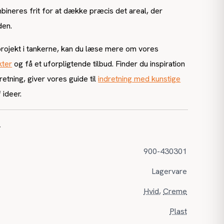
ineres frit for at dække præcis det areal, der
den.
projekt i tankerne, kan du læse mere om vores
kter
og få et uforpligtende tilbud. Finder du inspiration
dretning, giver vores guide til
indretning med kunstige
ideer.
r
900-430301
Lagervare
Hvid
,
Creme
Plast