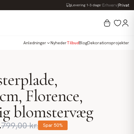
·
Erhverv
|
Privat
Levering 1-3 dage
Anledninger
Nyheder
Tilbud
Blog
Dekorationsprojekter
terplade,
cm, Florence,
ig blomstervæg
.
799,00
kr.
Spar
50
%