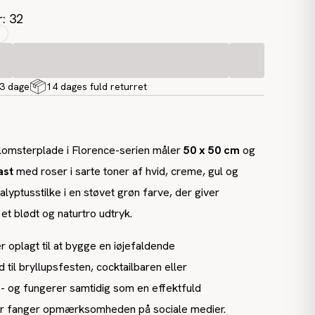
r: 32
-3 dage
14 dages fuld returret
lomsterplade i Florence-serien måler
50 x 50 cm
og
ast
med roser i sarte toner af hvid, creme, gul og
lyptusstilke i en støvet grøn farve, der giver
t blødt og naturtro udtryk.
 oplagt til at bygge en iøjefaldende
til bryllupsfesten, cocktailbaren eller
n - og fungerer samtidig som en effektfuld
er fanger opmærksomheden på sociale medier.