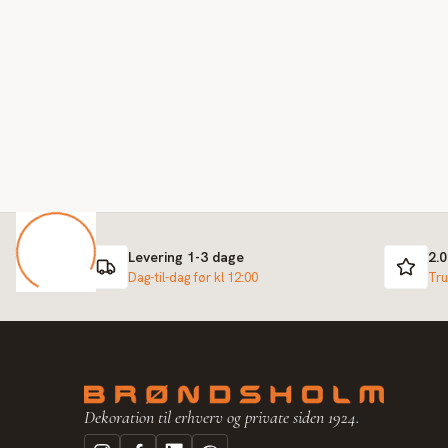
Levering 1-3 dage
2.
Dag-til-dag før kl 12:00
Tru
Dekoration til erhverv og private siden 1924.