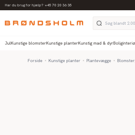
·
Har du brug for hjælp?
+45 70 20 36 35
Jul
Kunstige blomster
Kunstige planter
Kunstig mad & dyr
Boliginteri
Forside
Kunstige planter
Plantevægge
Blomster