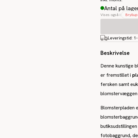
Antal på lage
Vises også i:
Bryllup
Leveringstid:
1
Beskrivelse
Denne kunstige b
er fremstillet i
pl
fersken samt euka
blomstervæggen e
Blomsterpladen er
blomsterbaggrund 
butiksudstillinge
fotobaggrund, d