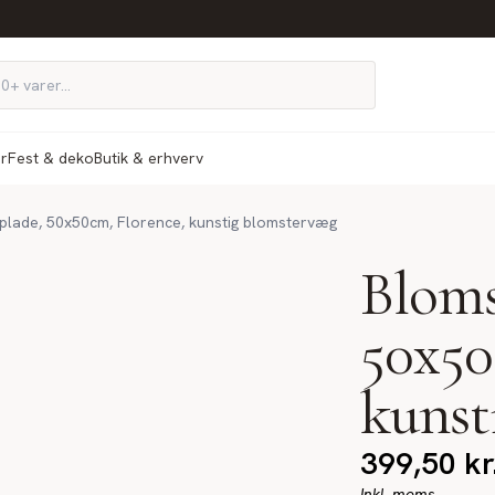
ør
Fest & deko
Butik & erhverv
plade, 50x50cm, Florence, kunstig blomstervæg
Bloms
50x50
kunst
399,50
kr
Inkl. moms.