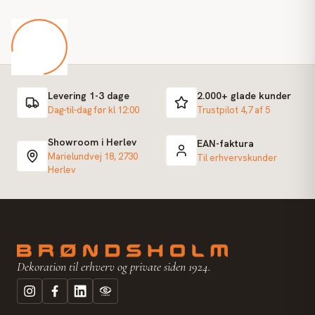
Levering 1-3 dage
2.000+ glade kunder
Dag-til-dag før kl 12:00
Trustpilot 4,7 af 5
Showroom i Herlev
EAN-faktura
Marielundvej 18, 2730
Til erhvervskunder
Herlev
Dekoration til erhverv og private siden 1924.