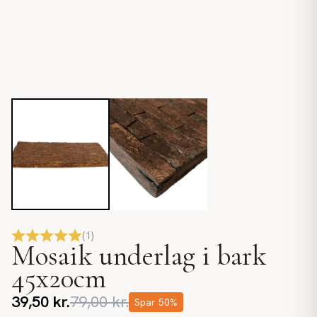
(
1
)
Mosaik underlag i bark
45x20cm
39,50
kr.
79,00
kr.
Spar
50
%